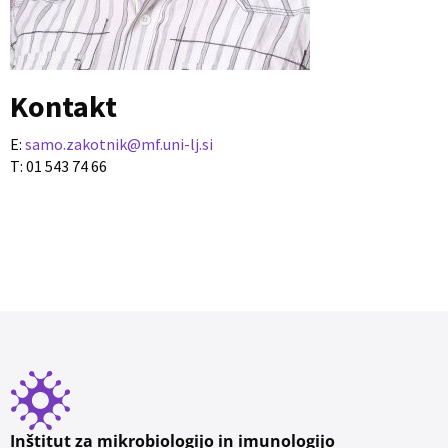
Kontakt
E:
samo.zakotnik@mf.uni-lj.si
T: 01 543 74 66
Inštitut za mikrobiologijo in imunologijo