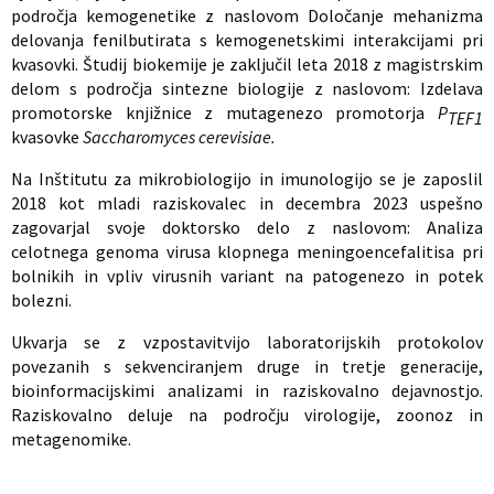
področja kemogenetike z naslovom Določanje mehanizma
delovanja fenilbutirata s kemogenetskimi interakcijami pri
kvasovki. Študij biokemije je zaključil leta 2018 z magistrskim
delom s področja sintezne biologije z naslovom: Izdelava
promotorske knjižnice z mutagenezo promotorja
P
TEF1
kvasovke
Saccharomyces cerevisiae.
Na Inštitutu za mikrobiologijo in imunologijo se je zaposlil
2018 kot mladi raziskovalec in decembra 2023 uspešno
zagovarjal svoje doktorsko delo z naslovom: Analiza
celotnega genoma virusa klopnega meningoencefalitisa pri
bolnikih in vpliv virusnih variant na patogenezo in potek
bolezni.
Ukvarja se z vzpostavitvijo laboratorijskih protokolov
povezanih s sekvenciranjem druge in tretje generacije,
bioinformacijskimi analizami in raziskovalno dejavnostjo.
Raziskovalno deluje na področju virologije, zoonoz in
metagenomike.