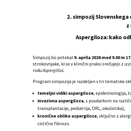
2. simpozij
Slovenskega 
z
Aspergiloza: kako od
Simpozij bo potekal
9. aprila 2026 med 9.00 in 17
strokovnjake, ki se v klinični praksi srečujejo z izz
rodu
Aspergillus
.
Program simpozija je razdeljen v tri tematske sk
temeljni vidiki aspergiloze
, epidemiologija, 
invazivna aspergiloza
, s poudarkom na različ
transplantacije, pediatrija, ORL, okulistika),
kronične oblike aspergiloze
, vključno z aler
cistično fibrozo.