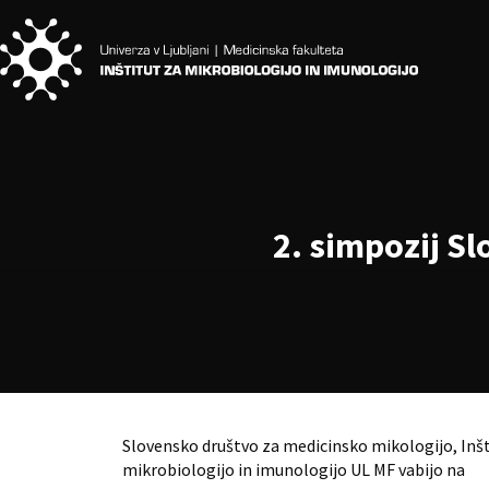
2. simpozij S
Slovensko društvo za medicinsko mikologijo, Inšt
mikrobiologijo in imunologijo UL MF vabijo na