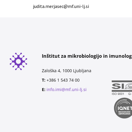
judita.merjasec@mf.uni-lj.si
Inštitut za mikrobiologijo in imunolog
Zaloška 4, 1000 Ljubljana
T:
+386 1 543 74 00
E:
info.imi@mf.uni-lj.si