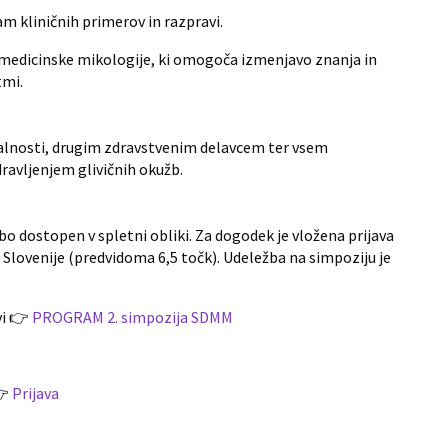
 kliničnih primerov in razpravi.
medicinske mikologije, ki omogoča izmenjavo znanja in
tmi.
alnosti, drugim zdravstvenim delavcem ter vsem
dravljenjem glivičnih okužb.
bo dostopen v spletni obliki. Za dogodek je vložena prijava
i Slovenije (predvidoma 6,5 točk). Udeležba na simpoziju je
vi 👉
PROGRAM 2. simpozija SDMM
👉
Prijava