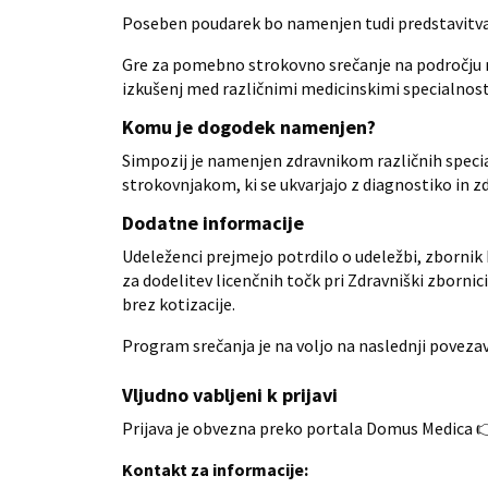
Poseben poudarek bo namenjen tudi predstavitvam
Gre za pomebno strokovno srečanje na področju 
izkušenj med različnimi medicinskimi specialnos
Komu je dogodek namenjen?
Simpozij je namenjen zdravnikom različnih speci
strokovnjakom, ki se ukvarjajo z diagnostiko in z
Dodatne informacije
Udeleženci prejmejo potrdilo o udeležbi, zbornik 
za dodelitev licenčnih točk pri Zdravniški zbornic
brez kotizacije.
Program srečanja je na voljo na naslednji poveza
Vljudno vabljeni k prijavi
Prijava je obvezna preko portala Domus Medica 
Kontakt za informacije: