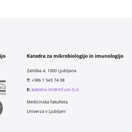
ijo
Katedra za mikrobiologijo in imunologijo
Zaloška 4, 1000 Ljubljana
T:
+386 1 543 74 08
E:
katedra.imi@mf.uni-lj.si
Medicinska fakulteta
Univerza v Ljubljani