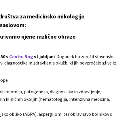
društva za medicinsko mikologijo
 naslovom:
krivamo njene različne obraze
.30 v
Centru Rog
v Ljubljani
. Dogodek bo združil slovenske
ivi diagnostike in zdravljenja okužb, ki jih povzročajo glive iz
lope:
taksonomija, patogeneza, diagnostika in zdravljenje,
nih kliničnih okoljih (hematologija, intenzivna medicina,
gijsko obliko (ABPA), aspergilomi ter obravnavo bolnikov s