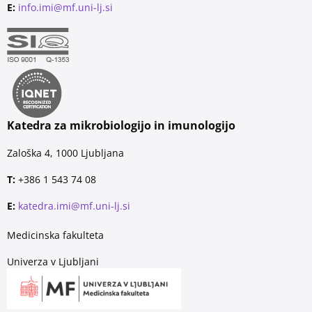
E:
info.imi@mf.uni-lj.si
Katedra za mikrobiologijo in imunologijo
Zaloška 4, 1000 Ljubljana
T:
+386 1 543 74 08
E:
katedra.imi@mf.uni-lj.si
Medicinska fakulteta
Univerza v Ljubljani