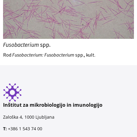
Fusobacterium
spp.
Rod
Fusobacterium: Fusobacterium
spp., kult.
Inštitut za mikrobiologijo in imunologijo
Zaloška 4, 1000 Ljubljana
T:
+386 1 543 74 00