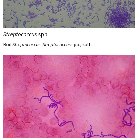
Streptococcus
spp.
Rod
Streptococcus: Streptococcus
spp., kult.