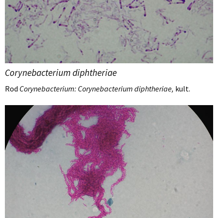
Corynebacterium diphtheriae
Rod
Corynebacterium: Corynebacterium diphtheriae,
kult.