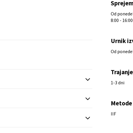
Sprejem
Od ponedelj
8:00 - 16:00
Urnik iz
Od ponedelj
Trajanj
1-3 dni
Metode 
IIF