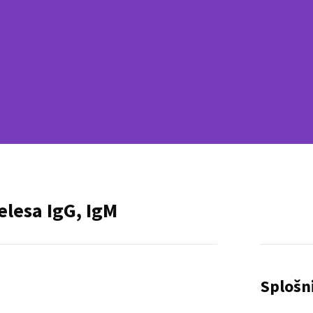
telesa IgG, IgM
Splošn