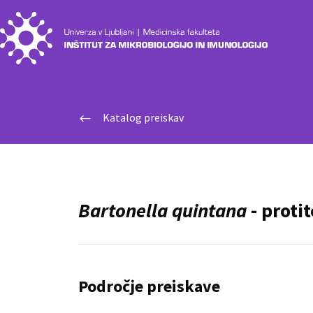
Katalog preiskav
#
Bartonella quintana
- proti
Področje preiskave