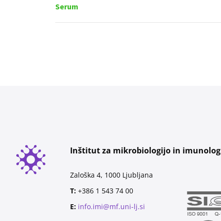
Serum
Inštitut za mikrobiologijo in imunolog
Zaloška 4, 1000 Ljubljana
T:
+386 1 543 74 00
E:
info.imi@mf.uni-lj.si