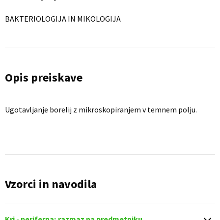
BAKTERIOLOGIJA IN MIKOLOGIJA
Opis preiskave
Ugotavljanje borelij z mikroskopiranjem v temnem polju.
Vzorci in navodila
Kri - periferna; razmaz na predmetniku