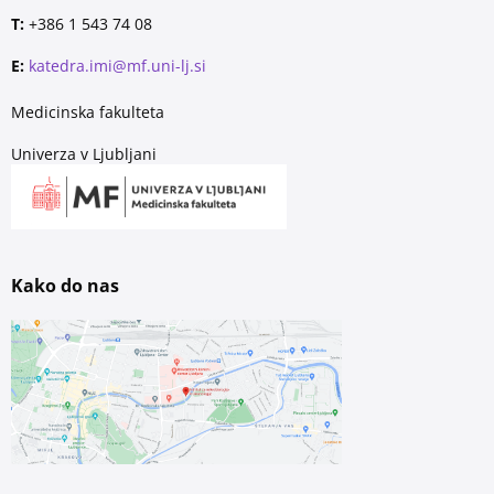
T:
+386 1 543 74 08
E:
katedra.imi@mf.uni-lj.si
Medicinska fakulteta
Univerza v Ljubljani
Kako do nas