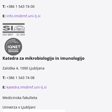
T:
+386 1 543 74 00
E:
info.imi@mf.uni-lj.si
Katedra za mikrobiologijo in imunologijo
Zaloška 4, 1000 Ljubljana
T:
+386 1 543 74 08
E:
katedra.imi@mf.uni-lj.si
Medicinska fakulteta
Univerza v Ljubljani