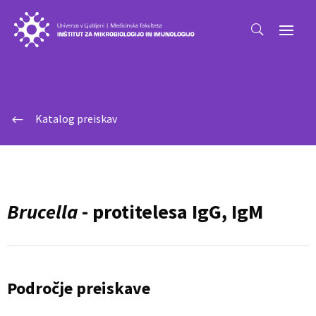
Katalog preiskav
#
Brucella
- protitelesa IgG, IgM
Področje preiskave