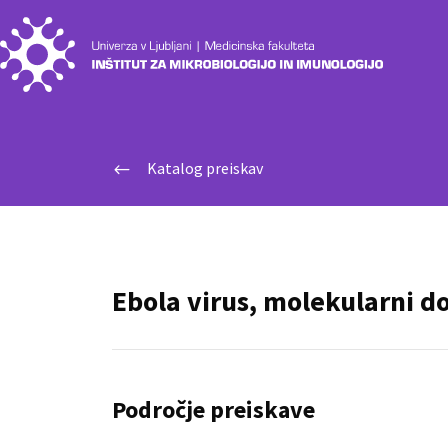
Katalog preiskav
#
Ebola virus, molekularni d
Področje preiskave