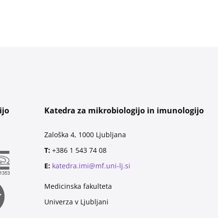
ijo
Katedra za mikrobiologijo in imunologijo
Zaloška 4, 1000 Ljubljana
T:
+386 1 543 74 08
E:
katedra.imi@mf.uni-lj.si
Medicinska fakulteta
Univerza v Ljubljani