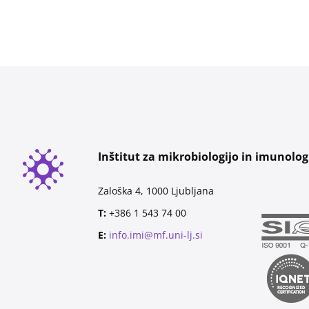
Inštitut za mikrobiologijo in imunolog
Zaloška 4, 1000 Ljubljana
T:
+386 1 543 74 00
E:
info.imi@mf.uni-lj.si