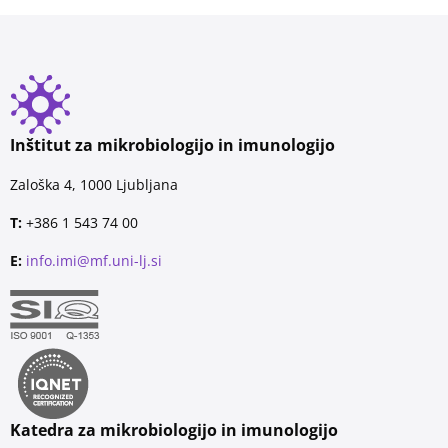
Inštitut za mikrobiologijo in imunologijo
Zaloška 4, 1000 Ljubljana
T:
+386 1 543 74 00
E:
info.imi@mf.uni-lj.si
Katedra za mikrobiologijo in imunologijo