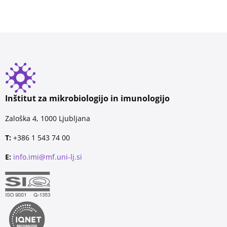
Inštitut za mikrobiologijo in imunologijo
Zaloška 4, 1000 Ljubljana
T:
+386 1 543 74 00
E:
info.imi@mf.uni-lj.si