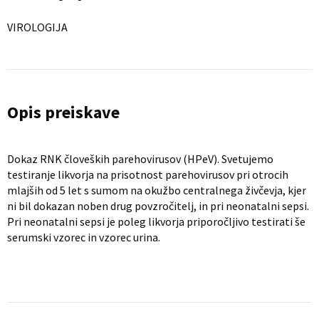
VIROLOGIJA
Opis preiskave
Dokaz RNK človeških parehovirusov (HPeV). Svetujemo
testiranje likvorja na prisotnost parehovirusov pri otrocih
mlajših od 5 let s sumom na okužbo centralnega živčevja, kjer
ni bil dokazan noben drug povzročitelj, in pri neonatalni sepsi.
Pri neonatalni sepsi je poleg likvorja priporočljivo testirati še
serumski vzorec in vzorec urina.