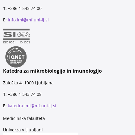
T:
+386 1 543 74 00
E:
info.imi@mf.uni-lj.si
Katedra za mikrobiologijo in imunologijo
Zaloška 4, 1000 Ljubljana
T:
+386 1 543 74 08
E:
katedra.imi@mf.uni-lj.si
Medicinska fakulteta
Univerza v Ljubljani