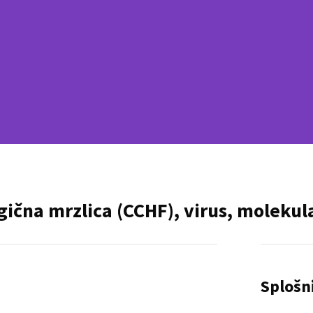
čna mrzlica (CCHF), virus, molekul
Splošn