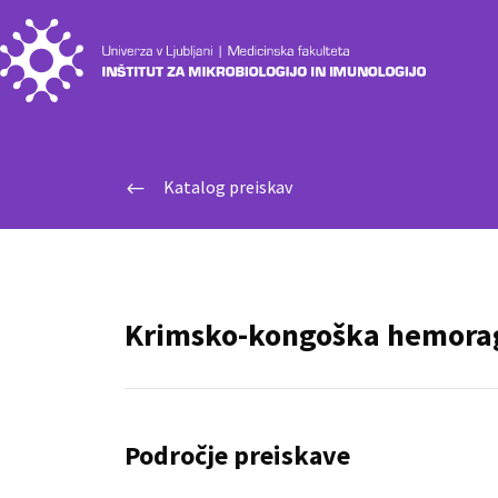
Katalog preiskav
#
Krimsko-kongoška hemoragi
Področje preiskave