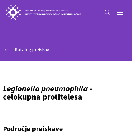
Katalog preiskav
#
Legionella pneumophila
-
celokupna protitelesa
Področje preiskave