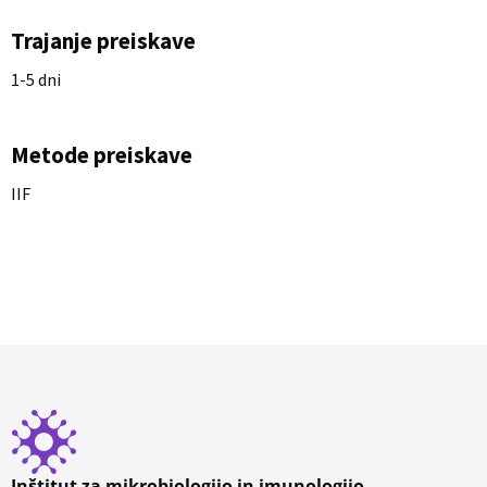
Trajanje preiskave
1-5 dni
Metode preiskave
IIF
Inštitut za mikrobiologijo in imunologijo