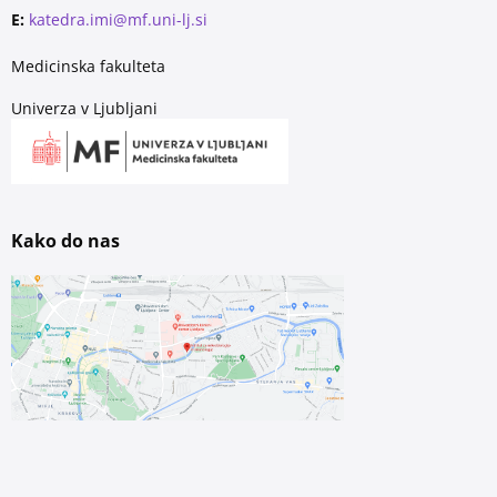
E:
katedra.imi@mf.uni-lj.si
Medicinska fakulteta
Univerza v Ljubljani
Kako do nas