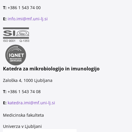
T:
+386 1 543 74 00
E:
info.imi@mf.uni-lj.si
Katedra za mikrobiologijo in imunologijo
Zaloška 4, 1000 Ljubljana
T:
+386 1 543 74 08
E:
katedra.imi@mf.uni-lj.si
Medicinska fakulteta
Univerza v Ljubljani