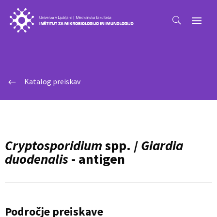
Katalog preiskav
#
Cryptosporidium
spp. /
Giardia
duodenalis
- antigen
Področje preiskave