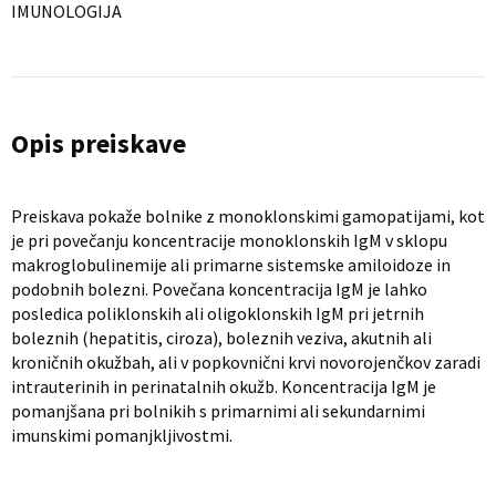
IMUNOLOGIJA
Opis preiskave
Preiskava pokaže bolnike z monoklonskimi gamopatijami, kot
je pri povečanju koncentracije monoklonskih IgM v sklopu
makroglobulinemije ali primarne sistemske amiloidoze in
podobnih bolezni. Povečana koncentracija IgM je lahko
posledica poliklonskih ali oligoklonskih IgM pri jetrnih
boleznih (hepatitis, ciroza), boleznih veziva, akutnih ali
kroničnih okužbah, ali v popkovnični krvi novorojenčkov zaradi
intrauterinih in perinatalnih okužb. Koncentracija IgM je
pomanjšana pri bolnikih s primarnimi ali sekundarnimi
imunskimi pomanjkljivostmi.