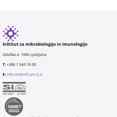
Inštitut za mikrobiologijo in imunologijo
Zaloška 4, 1000 Ljubljana
T:
+386 1 543 74 00
E:
info.imi@mf.uni-lj.si