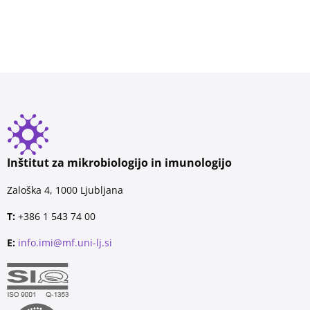
Inštitut za mikrobiologijo in imunologijo
Zaloška 4, 1000 Ljubljana
T:
+386 1 543 74 00
E:
info.imi@mf.uni-lj.si