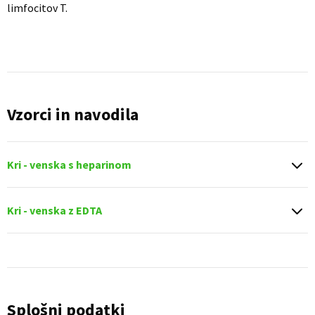
limfocitov T.
Vzorci in navodila
Kri - venska s heparinom
Kri - venska z EDTA
Splošni podatki