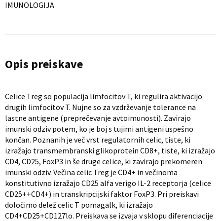
IMUNOLOGIJA
Opis preiskave
Celice Treg so populacija limfocitov T, ki regulira aktivacijo
drugih limfocitov T. Nujne so za vzdrževanje tolerance na
lastne antigene (preprečevanje avtoimunosti). Zavirajo
imunski odziv potem, ko je boj s tujimi antigeni uspešno
končan. Poznanih je več vrst regulatornih celic, tiste, ki
izražajo transmembranski glikoprotein CD8+, tiste, ki izražajo
CD4, CD25, FoxP3 in še druge celice, ki zavirajo prekomeren
imunski odziv. Večina celic Treg je CD4+ in večinoma
konstitutivno izražajo CD25 alfa verigo IL-2 receptorja (celice
CD25++CD4+) in transkripcijski faktor FoxP3. Pri preiskavi
določimo delež celic T pomagalk, ki izražajo
CD4+CD25+CD127lo. Preiskava se izvaja v sklopu diferenciacije