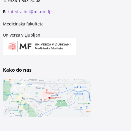
T:
+386 1 543 74 08
E:
katedra.imi@mf.uni-lj.si
Medicinska fakulteta
Univerza v Ljubljani
Kako do nas