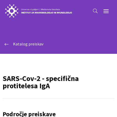
Katalog preiskav
#
SARS-Cov-2 - specifična
protitelesa IgA
Področje preiskave