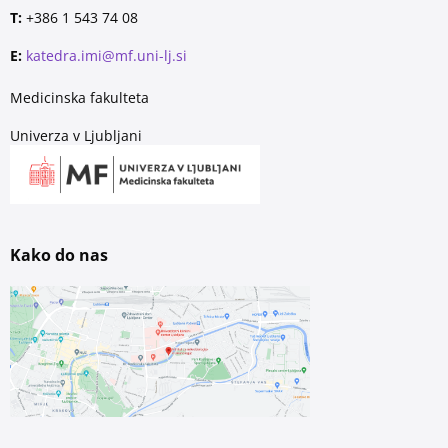
T:
+386 1 543 74 08
E:
katedra.imi@mf.uni-lj.si
Medicinska fakulteta
Univerza v Ljubljani
Kako do nas