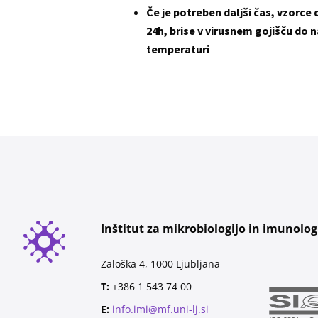
Če je potreben daljši čas, vzorce
24h, brise v virusnem gojišču do n
temperaturi
Inštitut za mikrobiologijo in imunolog
Zaloška 4, 1000 Ljubljana
T:
+386 1 543 74 00
E:
info.imi@mf.uni-lj.si