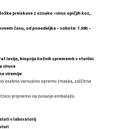
loške preiskave z oznako
»virus opičjih koz,
vnem času, od ponedeljka – sobote: 7.30h –
irat lezije, biopsija kožnih sprememb v sterilni
a viruse
ke viremije
tno osebno varovalno opremo (maska, zaščitna
otnico pripnemo na zunanjo embalažo.
lati v laboratorij
aturi