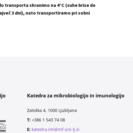
 do transporta shranimo na 4°C (suhe brise do
ajveč 3 dni), nato transportiramo pri sobni
ijo
Katedra za mikrobiologijo in imunologijo
Zaloška 4, 1000 Ljubljana
T:
+386 1 543 74 08
E:
katedra.imi@mf.uni-lj.si