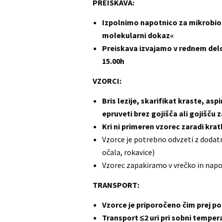
PREISKAVA:
Izpolnimo napotnico za mikrobio
molekularni dokaz«
Preiskava izvajamo v rednem delo
15.00h
VZORCI:
Bris lezije, skarifikat kraste, asp
epruveti brez gojišča ali gojišču z
Kri ni primeren vzorec zaradi krat
Vzorce je potrebno odvzeti z doda
očala, rokavice)
Vzorec zapakiramo v vrečko in nap
TRANSPORT:
Vzorce je priporočeno čim prej pos
Transport ≤2 uri pri sobni temper