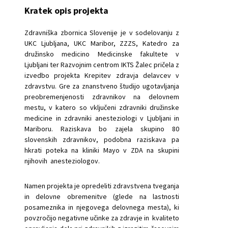
Kratek opis projekta
Zdravniška zbornica Slovenije je v sodelovanju z
UKC Ljubljana, UKC Maribor, ZZZS, Katedro za
družinsko medicino Medicinske fakultete v
Ljubljani ter Razvojnim centrom IKTS Žalec pričela z
izvedbo projekta Krepitev zdravja delavcev v
zdravstvu. Gre za znanstveno študijo ugotavljanja
preobremenjenosti zdravnikov na delovnem
mestu, v katero so vključeni zdravniki družinske
medicine in zdravniki anesteziologi v Ljubljani in
Mariboru. Raziskava bo zajela skupino 80
slovenskih zdravnikov, podobna raziskava pa
hkrati poteka na kliniki Mayo v ZDA na skupini
njihovih anesteziologov.
Namen projekta je opredeliti zdravstvena tveganja
in delovne obremenitve (glede na lastnosti
posameznika in njegovega delovnega mesta), ki
povzročijo negativne učinke za zdravje in kvaliteto