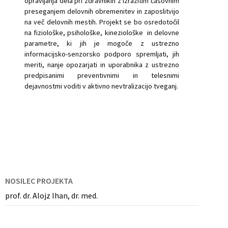
opravljanja dela pri zdravnikih z izrazitim časovnim
preseganjem delovnih obremenitev in zaposlitvijo
na več delovnih mestih. Projekt se bo osredotočil
na fiziološke, psihološke, kineziološke in delovne
parametre, ki jih je mogoče z ustrezno
informacijsko-senzorsko podporo spremljati, jih
meriti, nanje opozarjati in uporabnika z ustrezno
predpisanimi preventivnimi in telesnimi
dejavnostmi voditi v aktivno nevtralizacijo tveganj.
NOSILEC PROJEKTA
prof. dr. Alojz Ihan, dr. med.