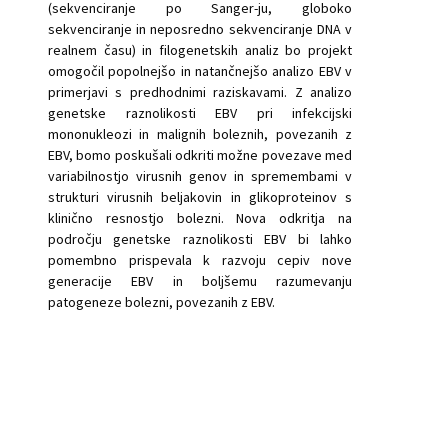
(sekvenciranje po Sanger-ju, globoko
sekvenciranje in neposredno sekvenciranje DNA v
realnem času) in filogenetskih analiz bo projekt
omogočil popolnejšo in natančnejšo analizo EBV v
primerjavi s predhodnimi raziskavami. Z analizo
genetske raznolikosti EBV pri infekcijski
mononukleozi in malignih boleznih, povezanih z
EBV, bomo poskušali odkriti možne povezave med
variabilnostjo virusnih genov in spremembami v
strukturi virusnih beljakovin in glikoproteinov s
klinično resnostjo bolezni. Nova odkritja na
področju genetske raznolikosti EBV bi lahko
pomembno prispevala k razvoju cepiv nove
generacije EBV in boljšemu razumevanju
patogeneze bolezni, povezanih z EBV.