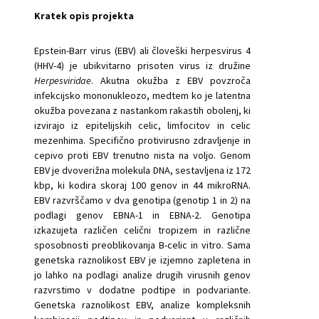
Kratek opis projekta
Epstein-Barr virus (EBV) ali človeški herpesvirus 4
(HHV-4) je ubikvitarno prisoten virus iz družine
Herpesviridae
. Akutna okužba z EBV povzroča
infekcijsko mononukleozo, medtem ko je latentna
okužba povezana z nastankom rakastih obolenj, ki
izvirajo iz epitelijskih celic, limfocitov in celic
mezenhima. Specifično protivirusno zdravljenje in
cepivo proti EBV trenutno nista na voljo. Genom
EBV je dvoverižna molekula DNA, sestavljena iz 172
kbp, ki kodira skoraj 100 genov in 44 mikroRNA.
EBV razvrščamo v dva genotipa (genotip 1 in 2) na
podlagi genov EBNA-1 in EBNA-2. Genotipa
izkazujeta različen celični tropizem in različne
sposobnosti preoblikovanja B-celic in vitro. Sama
genetska raznolikost EBV je izjemno zapletena in
jo lahko na podlagi analize drugih virusnih genov
razvrstimo v dodatne podtipe in podvariante.
Genetska raznolikost EBV, analize kompleksnih