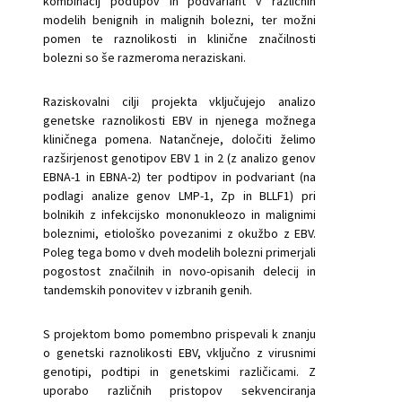
kombinacij podtipov in podvariant v različnih
modelih benignih in malignih bolezni, ter možni
pomen te raznolikosti in klinične značilnosti
bolezni so še razmeroma neraziskani.
Raziskovalni cilji projekta vključujejo analizo
genetske raznolikosti EBV in njenega možnega
kliničnega pomena. Natančneje, določiti želimo
razširjenost genotipov EBV 1 in 2 (z analizo genov
EBNA-1 in EBNA-2) ter podtipov in podvariant (na
podlagi analize genov LMP-1, Zp in BLLF1) pri
bolnikih z infekcijsko mononukleozo in malignimi
boleznimi, etiološko povezanimi z okužbo z EBV.
Poleg tega bomo v dveh modelih bolezni primerjali
pogostost značilnih in novo-opisanih delecij in
tandemskih ponovitev v izbranih genih.
S projektom bomo pomembno prispevali k znanju
o genetski raznolikosti EBV, vključno z virusnimi
genotipi, podtipi in genetskimi različicami. Z
uporabo različnih pristopov sekvenciranja