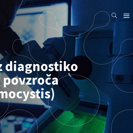
z diagnostiko
h povzroča
mocystis)