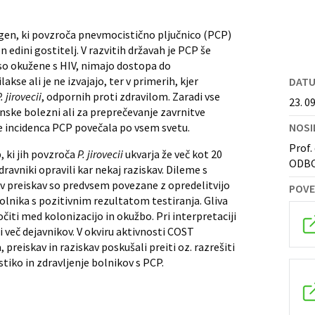
gen, ki povzroča pnevmocistično pljučnico (PCP)
edini gostitelj. V razvitih državah je PCP še
so okužene s HIV, nimajo dostopa do
kse ali je ne izvajajo, ter v primerih, kjer
DAT
. jirovecii
, odpornih proti zdravilom. Zaradi vse
23. 09
ke bolezni ali za preprečevanje zavrnitve
NOSI
je incidenca PCP povečala po vsem svetu.
Prof.
, ki jih povzroča
P. jirovecii
ukvarja že več kot 20
ODBOR
dravniki opravili kar nekaj raziskav. Dileme s
ov preiskav so predvsem povezane z opredelitvijo
POVE
olnika s pozitivnim rezultatom testiranja. Gliva
čiti med kolonizacijo in okužbo. Pri interpretaciji
 več dejavnikov. V okviru aktivnosti COST
eiskav in raziskav poskušali preiti oz. razrešiti
tiko in zdravljenje bolnikov s PCP.