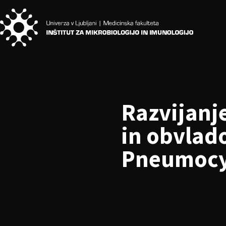
Razvijanj
in obvlad
Pneumocys