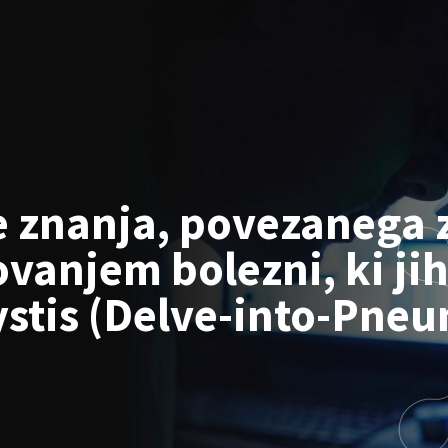
e znanja, povezanega 
ovanjem bolezni, ki ji
tis (Delve-into-Pneu