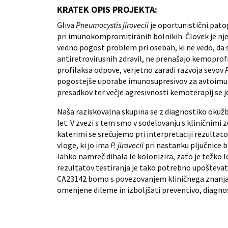
KRATEK OPIS PROJEKTA:
Gliva
Pneumocystis jirovecii
je oportunistični pato
pri imunokompromitiranih bolnikih. Človek je njen 
vedno pogost problem pri osebah, ki ne vedo, da 
antiretrovirusnih zdravil, ne prenašajo kemoprofila
profilaksa odpove, verjetno zaradi razvoja sevov
P
pogostejše uporabe imunosupresivov za avtoimuns
presadkov ter večje agresivnosti kemoterapij se 
Naša raziskovalna skupina se z diagnostiko okužb
let. V zvezi s tem smo v sodelovanju s kliničnimi z
katerimi se srečujemo pri interpretaciji rezultat
vloge, ki jo ima
P. jirovecii
pri nastanku pljučnice b
lahko namreč dihala le kolonizira, zato je težko lo
rezultatov testiranja je tako potrebno upoštevati
CA23142 bomo s povezovanjem kliničnega znanja, pr
omenjene dileme in izboljšati preventivo, diagnos