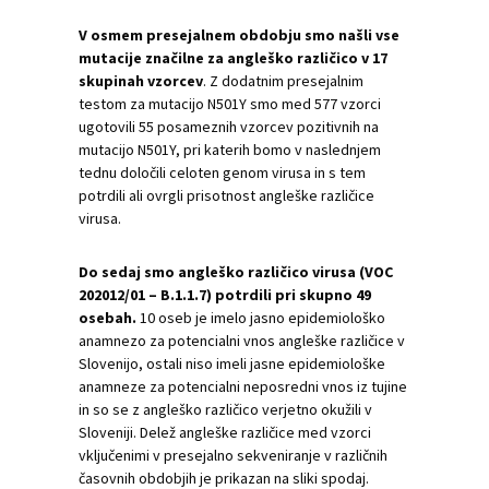
V osmem presejalnem obdobju smo našli vse
mutacije značilne za angleško različico v 17
skupinah vzorcev
. Z dodatnim presejalnim
testom za mutacijo N501Y smo med 577 vzorci
ugotovili 55 posameznih vzorcev pozitivnih na
mutacijo N501Y, pri katerih bomo v naslednjem
tednu določili celoten genom virusa in s tem
potrdili ali ovrgli prisotnost angleške različice
virusa.
Do sedaj smo angleško različico virusa (VOC
202012/01 – B.1.1.7) potrdili pri skupno 49
osebah.
10 oseb je imelo jasno epidemiološko
anamnezo za potencialni vnos angleške različice v
Slovenijo, ostali niso imeli jasne epidemiološke
anamneze za potencialni neposredni vnos iz tujine
in so se z angleško različico verjetno okužili v
Sloveniji. Delež angleške različice med vzorci
vključenimi v presejalno sekveniranje v različnih
časovnih obdobjih je prikazan na sliki spodaj.