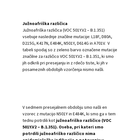
Južnoafriška različica
Južnoafriška različica (VOC 501Y.V2 – B.1.351)
vsebuje naslednje značilne mutacije: L18F, D80A,
D215G, K417N, E484K, N501Y, D614G in A701V. V
tabeli spodaj so z zeleno barvo označene mutacije
značilne za različico VOC 501Y.V2 – B.1.351, ki smo
jih odkrili pri presejanju in z rdečo tiste, ki jih v
posameznih obdobjih vzorčenja nismo našli.
V sedmem presejalnem obdobju smo našli en
vzorec z mutacijo N501Y in E484K, ki smo ga v tem
tednu potrdili kot
južnoafriško različico (VOC
501Y.V2 – B.1.351). Oseba, pri kateri smo
potrdili južnoafriško različico nima