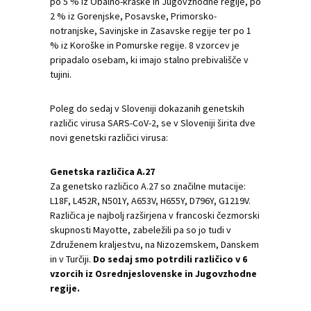
po 5 % iz Obalno-kraške in Jugovzhodne regije, po
2 % iz Gorenjske, Posavske, Primorsko-
notranjske, Savinjske in Zasavske regije ter po 1
% iz Koroške in Pomurske regije. 8 vzorcev je
pripadalo osebam, ki imajo stalno prebivališče v
tujini.
Poleg do sedaj v Sloveniji dokazanih genetskih
različic virusa SARS-CoV-2, se v Sloveniji širita dve
novi genetski različici virusa:
Genetska različica A.27
Za genetsko različico A.27 so značilne mutacije:
L18F, L452R, N501Y, A653V, H655Y, D796Y, G1219V.
Različica je najbolj razširjena v francoski čezmorski
skupnosti Mayotte, zabeležili pa so jo tudi v
Združenem kraljestvu, na Nizozemskem, Danskem
in v Turčiji.
Do sedaj smo potrdili različico v 6
vzorcih iz Osrednjeslovenske in Jugovzhodne
regije.