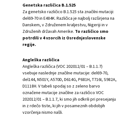
Genetska različica B.1.525
Za genetsko različico B.1.525 sta značilni mutaciji:
del69-70 in E484K. Različica je najbolj razširjena na
Danskem, v Združenem kraljestvu, Nigeriji in v
Združenih državah Amerike.
To različico smo
potrdili v 4 vzorcih iz Osrednjeslovenske
regije.
Angleška različica
Angleška različica (VOC 202012/01 – B.1.1.7)
vsebuje naslednje značilne mutacije: del69-70,
del144, N501Y, A570D, D614G, P681H, T716I, S982A,
D1118H. V tabeli spodaj so z zeleno barvo
označene mutacije značilne za različico VOC
202012/01 – B.1.1.7, ki smo jih odkrili pri presejanju
in z rdečo tiste, ki jih v posameznih obdobjih
vzorčenja nismo našli.