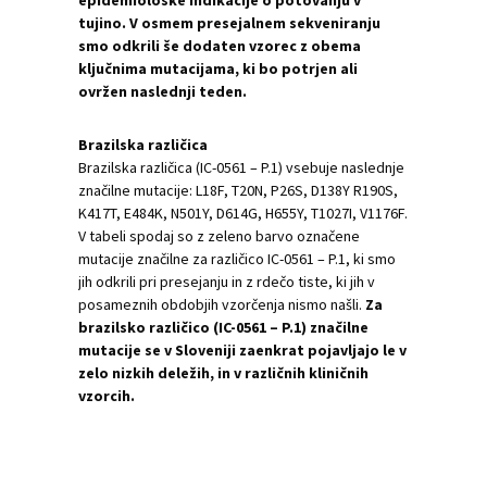
epidemiološke indikacije o potovanju v
tujino. V osmem presejalnem sekveniranju
smo odkrili še dodaten vzorec z obema
ključnima mutacijama, ki bo potrjen ali
ovržen naslednji teden.
Brazilska različica
Brazilska različica (IC-0561 – P.1) vsebuje naslednje
značilne mutacije: L18F, T20N, P26S, D138Y R190S,
K417T, E484K, N501Y, D614G, H655Y, T1027I, V1176F.
V tabeli spodaj so z zeleno barvo označene
mutacije značilne za različico IC-0561 – P.1, ki smo
jih odkrili pri presejanju in z rdečo tiste, ki jih v
posameznih obdobjih vzorčenja nismo našli.
Za
brazilsko različico (IC-0561 – P.1) značilne
mutacije se v Sloveniji zaenkrat pojavljajo le v
zelo nizkih deležih, in v različnih kliničnih
vzorcih.