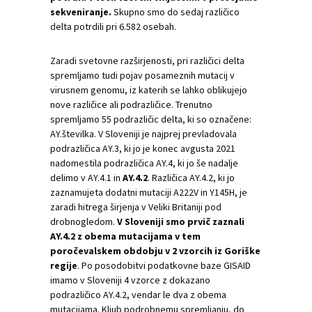
sekveniranje.
Skupno smo do sedaj različico
delta potrdili pri 6.582 osebah.
Zaradi svetovne razširjenosti, pri različici delta
spremljamo tudi pojav posameznih mutacij v
virusnem genomu, iz katerih se lahko oblikujejo
nove različice ali podrazličice. Trenutno
spremljamo 55 podrazličic delta, ki so označene:
AY.številka. V Sloveniji je najprej prevladovala
podrazličica AY.3, ki jo je konec avgusta 2021
nadomestila podrazličica AY.4, ki jo še nadalje
delimo v AY.4.1 in
AY.4.2
. Različica AY.4.2, ki jo
zaznamujeta dodatni mutaciji A222V in Y145H, je
zaradi hitrega širjenja v Veliki Britaniji pod
drobnogledom.
V Sloveniji smo prvič zaznali
AY.4.2 z obema mutacijama v tem
poročevalskem obdobju v 2 vzorcih iz Goriške
regije
. Po posodobitvi podatkovne baze GISAID
imamo v Sloveniji 4 vzorce z dokazano
podrazličico AY.4.2, vendar le dva z obema
mutacijama. Kljub podrobnemu spremljanju, do