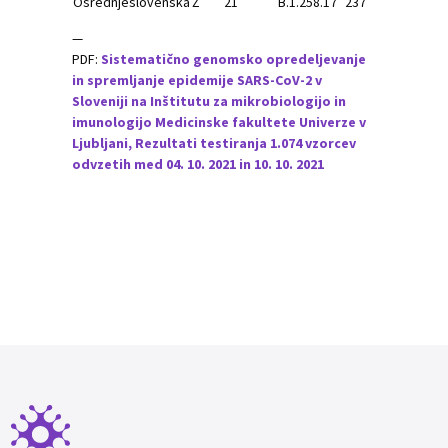
Osrednjeslovenska
Ž
21
B.1.258.17
237
B.1.
—
PDF:
Sistematično genomsko opredeljevanje
in spremljanje epidemije SARS-CoV-2 v
Sloveniji na Inštitutu za mikrobiologijo in
imunologijo Medicinske fakultete Univerze v
Ljubljani, Rezultati testiranja 1.074 vzorcev
odvzetih med 04. 10. 2021 in 10. 10. 2021