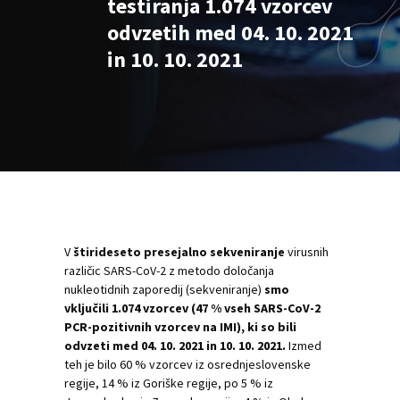
testiranja 1.074 vzorcev
odvzetih med 04. 10. 2021
in 10. 10. 2021
V
štirideseto presejalno sekveniranje
virusnih
različic SARS-CoV-2 z metodo določanja
nukleotidnih zaporedij (sekveniranje)
smo
vključili 1.074 vzorcev (47 % vseh SARS-CoV-2
PCR-pozitivnih vzorcev na IMI), ki so bili
odvzeti med 04. 10. 2021 in 10. 10. 2021.
Izmed
teh je bilo 60 % vzorcev iz osrednjeslovenske
regije, 14 % iz Goriške regije, po 5 % iz