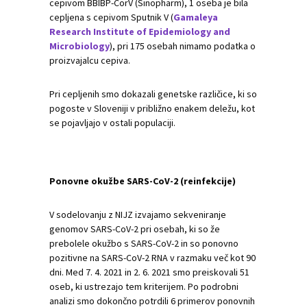
cepivom BBIBP-CorV (Sinopharm), 1 oseba je bila
cepljena s cepivom Sputnik V (
Gamaleya
Research Institute of Epidemiology and
Microbiology
), pri 175 osebah nimamo podatka o
proizvajalcu cepiva.
Pri cepljenih smo dokazali genetske različice, ki so
pogoste v Sloveniji v približno enakem deležu, kot
se pojavljajo v ostali populaciji.
Ponovne okužbe SARS-CoV-2 (reinfekcije)
V sodelovanju z NIJZ izvajamo sekveniranje
genomov SARS-CoV-2 pri osebah, ki so že
prebolele okužbo s SARS-CoV-2 in so ponovno
pozitivne na SARS-CoV-2 RNA v razmaku več kot 90
dni. Med 7. 4. 2021 in 2. 6. 2021 smo preiskovali 51
oseb, ki ustrezajo tem kriterijem. Po podrobni
analizi smo dokončno potrdili 6 primerov ponovnih