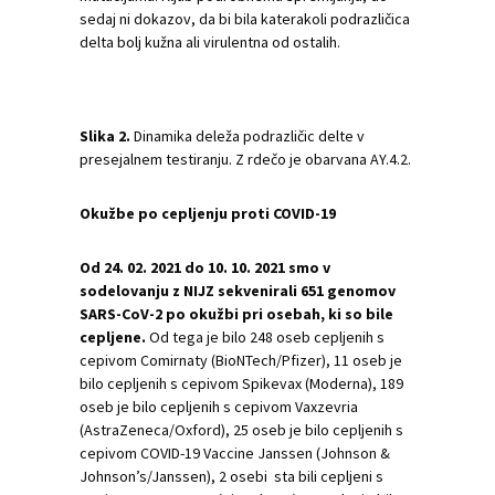
sedaj ni dokazov, da bi bila katerakoli podrazličica
delta bolj kužna ali virulentna od ostalih.
Slika 2.
Dinamika deleža podrazličic delte v
presejalnem testiranju. Z rdečo je obarvana AY.4.2.
Okužbe po cepljenju proti COVID-19
Od 24. 02. 2021 do 10. 10. 2021 smo v
sodelovanju z NIJZ sekvenirali 651 genomov
SARS-CoV-2 po okužbi pri osebah, ki so bile
cepljene.
Od tega je bilo 248 oseb cepljenih s
cepivom Comirnaty (BioNTech/Pfizer), 11 oseb je
bilo cepljenih s cepivom Spikevax (Moderna), 189
oseb je bilo cepljenih s cepivom Vaxzevria
(AstraZeneca/Oxford), 25 oseb je bilo cepljenih s
cepivom COVID-19 Vaccine Janssen (Johnson &
Johnson’s/Janssen), 2 osebi sta bili cepljeni s