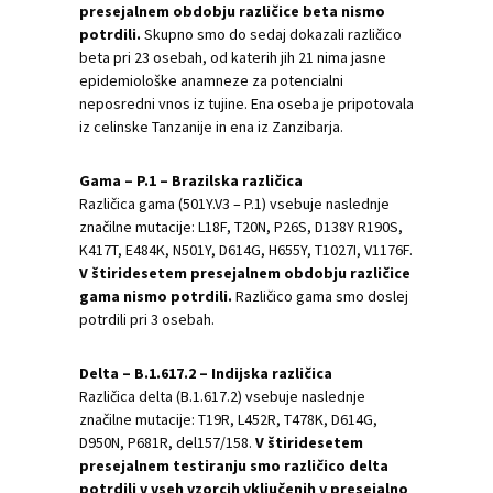
presejalnem obdobju različice beta nismo
potrdili.
Skupno smo do sedaj dokazali različico
beta pri 23 osebah, od katerih jih 21 nima jasne
epidemiološke anamneze za potencialni
neposredni vnos iz tujine. Ena oseba je pripotovala
iz celinske Tanzanije in ena iz Zanzibarja.
Gama – P.1 – Brazilska različica
Različica gama (501Y.V3 – P.1) vsebuje naslednje
značilne mutacije: L18F, T20N, P26S, D138Y R190S,
K417T, E484K, N501Y, D614G, H655Y, T1027I, V1176F.
V štiridesetem presejalnem obdobju različice
gama nismo potrdili.
Različico gama smo doslej
potrdili pri 3 osebah.
Delta – B.1.617.2 – Indijska različica
Različica delta (B.1.617.2) vsebuje naslednje
značilne mutacije: T19R, L452R, T478K, D614G,
D950N, P681R, del157/158.
V štiridesetem
presejalnem testiranju smo različico delta
potrdili v vseh vzorcih vključenih v presejalno