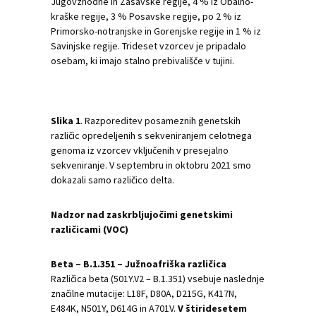
Jugovzhodne in Zasavske regije, 4 % iz Obalno-
kraške regije, 3 % Posavske regije, po 2 % iz
Primorsko-notranjske in Gorenjske regije in 1 % iz
Savinjske regije. Trideset vzorcev je pripadalo
osebam, ki imajo stalno prebivališče v tujini.
Slika
1
. Razporeditev posameznih genetskih
različic opredeljenih s sekveniranjem celotnega
genoma iz vzorcev vključenih v presejalno
sekveniranje. V septembru in oktobru 2021 smo
dokazali samo različico delta.
Nadzor nad zaskrbljujočimi genetskimi
različicami (VOC)
Beta – B.1.351 – Južnoafriška različica
Različica beta (501Y.V2 – B.1.351) vsebuje naslednje
značilne mutacije: L18F, D80A, D215G, K417N,
E484K, N501Y, D614G in A701V.
V štiridesetem