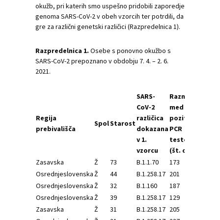
okužb, pri katerih smo uspešno pridobili zaporedje
genoma SARS-CoV-2 v obeh vzorcih ter potrdili, da
gre za različni genetski različici (Razpredelnica 1).
Razpredelnica 1.
Osebe s ponovno okužbo s
SARS-CoV-2 prepoznano v obdobju 7. 4. – 2. 6.
2021.
SARS-
Razmak
SA
CoV-2
med
Co
Regija
različica
pozitivnima
raz
Spol
Starost
prebivališča
dokazana
PCR
do
v 1.
testoma
v 2.
vzorcu
(št. dni)
vzo
Zasavska
Ž
73
B.1.1.70
173
B.1
Osrednjeslovenska
Ž
44
B.1.258.17
201
B.1.
Osrednjeslovenska
Ž
32
B.1.160
187
B.1.
Osrednjeslovenska
Ž
39
B.1.258.17
129
B.1.
Zasavska
Ž
31
B.1.258.17
205
B.1.