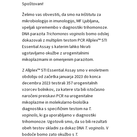
Spoštovani!
Želimo vas obvestiti, da smo na Inštitutu za
mikrobiologijo in imunologijo, MF Ljubljana,
vpeljali spremembo v diagnostiki trihomonoze.
DNA parazita
Trichomonas vaginalis
bomo odslej
dokazovali z multiplim testom PCR Allplex™ STI
Essential Assay s katerim lahko hkrati
ugotavljamo okužbe z urogenitalnimi
mikoplazmami in omenjenim parazitom.
Z Allplex™ STI Essential Assay smo v enoletnem
obdobju od začetka januarja 2023 do konca
decembra 2023 testirali 357 urogenitalnih
vzorcev bolnikov, za katere sta bili istočasno
naročeni preiskavi PCR na urogenitalne
mikoplazme in molekularno-biološka
diagnostika s specifičnim testom na
T.
vaginalis
,
ki ga uporabljamo v diagnostiki
trihomonoze. Ugotovili smo, da so bili rezultati
obeh testov skladni za dokaz DNA
T. vaginalis.
V
bodoče bomo zato okužbo s
T.