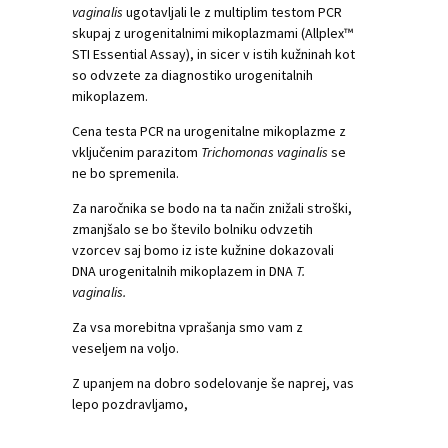
vaginalis
ugotavljali le z multiplim testom PCR
skupaj z urogenitalnimi mikoplazmami (Allplex™
STI Essential Assay), in sicer v istih kužninah kot
so odvzete za diagnostiko urogenitalnih
mikoplazem.
Cena testa PCR na urogenitalne mikoplazme z
vključenim parazitom
Trichomonas vaginalis
se
ne bo spremenila.
Za naročnika se bodo na ta način znižali stroški,
zmanjšalo se bo število bolniku odvzetih
vzorcev saj bomo iz iste kužnine dokazovali
DNA urogenitalnih mikoplazem in DNA
T.
vaginalis.
Za vsa morebitna vprašanja smo vam z
veseljem na voljo.
Z upanjem na dobro sodelovanje še naprej, vas
lepo pozdravljamo,