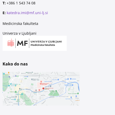
T:
+386 1 543 74 08
E:
katedra.imi@mf.uni-lj.si
Medicinska fakulteta
Univerza v Ljubljani
Kako do nas