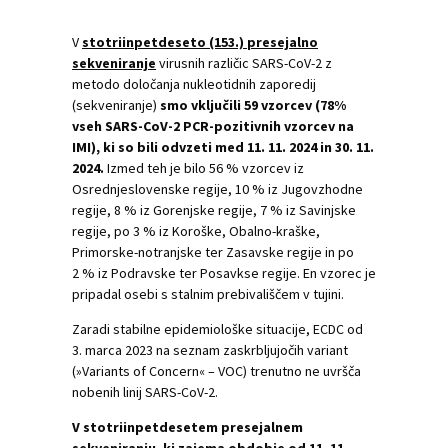
V
stotriinpetdeseto (153.) presejalno
sekveniranje
virusnih različic SARS-CoV-2 z
metodo določanja nukleotidnih zaporedij
(sekveniranje)
smo vključili 59 vzorcev (78%
vseh SARS-CoV-2 PCR-pozitivnih vzorcev na
IMI), ki so bili odvzeti med 11. 11. 2024 in 30. 11.
2024.
Izmed teh je bilo 56 % vzorcev iz
Osrednjeslovenske regije, 10 % iz Jugovzhodne
regije, 8 % iz Gorenjske regije, 7 % iz Savinjske
regije, po 3 % iz Koroške, Obalno-kraške,
Primorske-notranjske ter Zasavske regije in po
2 % iz Podravske ter Posavkse regije. En vzorec je
pripadal osebi s stalnim prebivališčem v tujini.
Zaradi stabilne epidemiološke situacije, ECDC od
3. marca 2023 na seznam zaskrbljujočih variant
(»Variants of Concern« – VOC) trenutno ne uvršča
nobenih linij SARS-CoV-2.
V stotriinpetdesetem presejalnem