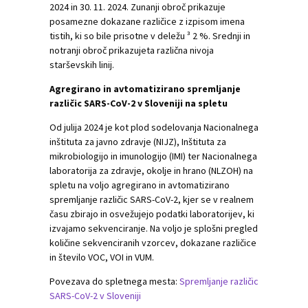
2024 in 30. 11. 2024. Zunanji obroč prikazuje
posamezne dokazane različice z izpisom imena
tistih, ki so bile prisotne v deležu ³ 2 %. Srednji in
notranji obroč prikazujeta različna nivoja
starševskih linij.
Agregirano in avtomatizirano spremljanje
različic SARS-CoV-2 v Sloveniji na spletu
Od julija 2024 je kot plod sodelovanja Nacionalnega
inštituta za javno zdravje (NIJZ), Inštituta za
mikrobiologijo in imunologijo (IMI) ter Nacionalnega
laboratorija za zdravje, okolje in hrano (NLZOH) na
spletu na voljo agregirano in avtomatizirano
spremljanje različic SARS-CoV-2, kjer se v realnem
času zbirajo in osvežujejo podatki laboratorijev, ki
izvajamo sekvenciranje. Na voljo je splošni pregled
količine sekvenciranih vzorcev, dokazane različice
in število VOC, VOI in VUM.
Povezava do spletnega mesta:
Spremljanje različic
SARS-CoV-2 v Sloveniji