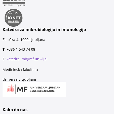
Katedra za mikrobiologijo in imunologijo
Zaloška 4, 1000 Ljubljana
T:
+386 1 543 74 08
E:
katedra.imi@mf.uni-lj.si
Medicinska fakulteta
Univerza v Ljubljani
Kako do nas