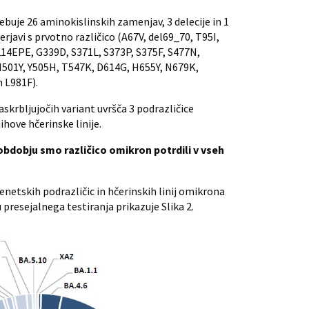
ebuje 26 aminokislinskih zamenjav, 3 delecije in 1
erjavi s prvotno različico (A67V, del69_70, T95I,
214EPE, G339D, S371L, S373P, S375F, S477N,
501Y, Y505H, T547K, D614G, H655Y, N679K,
 L981F).
krbljujočih variant uvršča 3 podrazličice
ihove hčerinske linije.
dobju smo različico omikron potrdili v vseh
etskih podrazličic in hčerinskih linij omikrona
resejalnega testiranja prikazuje Slika 2.