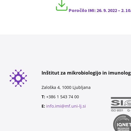
Poročilo IMI:
26. 9. 2022 – 2. 10
Inštitut za mikrobiologijo in imunolog
Zaloška 4, 1000 Ljubljana
T:
+386 1 543 74 00
E:
info.imi@mf.uni-lj.si