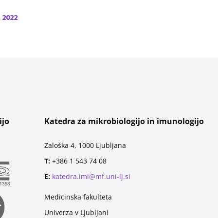
. 2022
ijo
Katedra za mikrobiologijo in imunologijo
Zaloška 4, 1000 Ljubljana
T:
+386 1 543 74 08
E:
katedra.imi@mf.uni-lj.si
Medicinska fakulteta
Univerza v Ljubljani