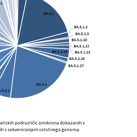
tskih podrazličic omikrona dokazanih v
ih s sekveniranjem celotnega genoma.