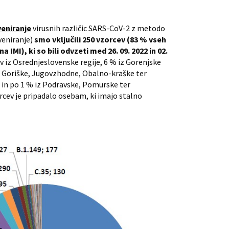
eniranje
virusnih različic SARS-CoV-2 z metodo
veniranje)
smo vključili 250 vzorcev (83 % vseh
IMI), ki so bili odvzeti med 26. 09. 2022 in 02.
v iz Osrednjeslovenske regije, 6 % iz Gorenjske
 iz Goriške, Jugovzhodne, Obalno-kraške ter
je in po 1 % iz Podravske, Pomurske ter
rcev je pripadalo osebam, ki imajo stalno