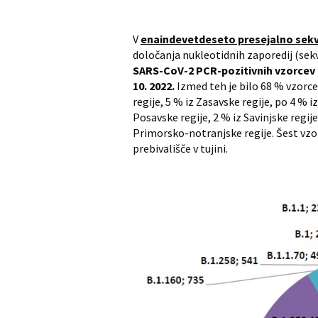
V
enaindevetdeseto presejalno sekv
določanja nukleotidnih zaporedij (sek
SARS-CoV-2 PCR-pozitivnih vzorcev na 
10. 2022.
Izmed teh je bilo 68 % vzorce
regije, 5 % iz Zasavske regije, po 4 %
Posavske regije, 2 % iz Savinjske regi
Primorsko-notranjske regije. Šest vzo
prebivališče v tujini.