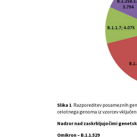
Slika
1
. Razporeditev posameznih gene
celotnega genoma iz vzorcev vključeni
Nadzor nad zaskrbljujočimi genetski
Omikron – B.1.1.529