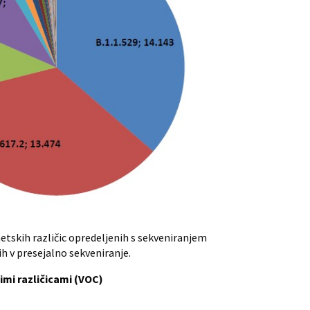
tskih različic opredeljenih s sekveniranjem
h v presejalno sekveniranje.
mi različicami (VOC)