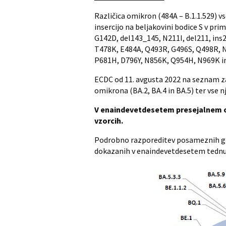
Različica omikron (484A – B.1.1.529) vs
insercijo na beljakovini bodice S v prim
G142D, del143_145, N211I, del211, ins
T478K, E484A, Q493R, G496S, Q498R, N
P681H, D796Y, N856K, Q954H, N969K in
ECDC od 11. avgusta 2022 na seznam zas
omikrona (BA.2, BA.4 in BA.5) ter vse nj
V enaindevetdesetem presejalnem ob
vzorcih.
Podrobno razporeditev posameznih gen
dokazanih v enaindevetdesetem tednu p