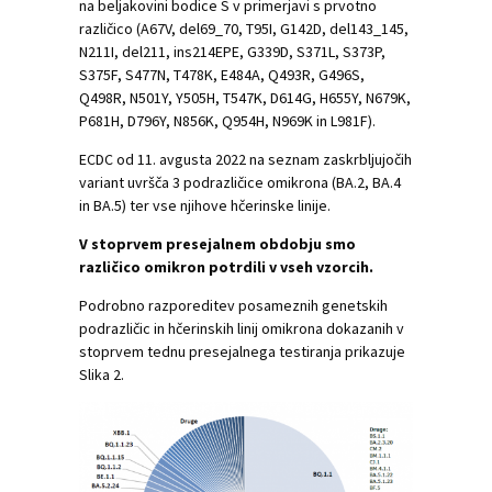
na beljakovini bodice S v primerjavi s prvotno
različico (A67V, del69_70, T95I, G142D, del143_145,
N211I, del211, ins214EPE, G339D, S371L, S373P,
S375F, S477N, T478K, E484A, Q493R, G496S,
Q498R, N501Y, Y505H, T547K, D614G, H655Y, N679K,
P681H, D796Y, N856K, Q954H, N969K in L981F).
ECDC od 11. avgusta 2022 na seznam zaskrbljujočih
variant uvršča 3 podrazličice omikrona (BA.2, BA.4
in BA.5) ter vse njihove hčerinske linije.
V stoprvem presejalnem obdobju smo
različico omikron potrdili v vseh vzorcih.
Podrobno razporeditev posameznih genetskih
podrazličic in hčerinskih linij omikrona dokazanih v
stoprvem tednu presejalnega testiranja prikazuje
Slika 2.