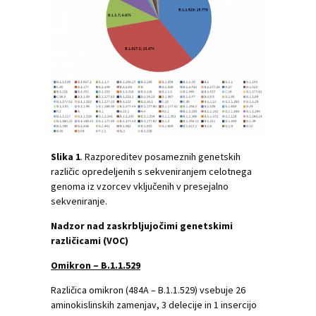
Slika
1
. Razporeditev posameznih genetskih
različic opredeljenih s sekveniranjem celotnega
genoma iz vzorcev vključenih v presejalno
sekveniranje.
Nadzor nad zaskrbljujočimi genetskimi
različicami (VOC)
Omikron – B.1.1.529
Različica omikron (484A – B.1.1.529) vsebuje 26
aminokislinskih zamenjav, 3 delecije in 1 insercijo