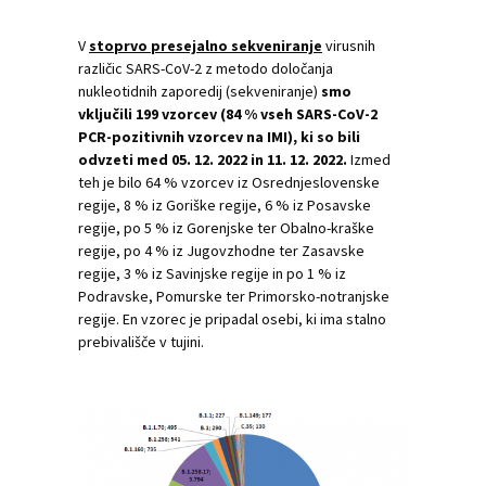
V
stoprvo presejalno sekveniranje
virusnih
različic SARS-CoV-2 z metodo določanja
nukleotidnih zaporedij (sekveniranje)
smo
vključili 199 vzorcev (84 % vseh SARS-CoV-2
PCR-pozitivnih vzorcev na IMI), ki so bili
odvzeti med 05. 12. 2022 in 11. 12. 2022.
Izmed
teh je bilo 64 % vzorcev iz Osrednjeslovenske
regije, 8 % iz Goriške regije, 6 % iz Posavske
regije, po 5 % iz Gorenjske ter Obalno-kraške
regije, po 4 % iz Jugovzhodne ter Zasavske
regije, 3 % iz Savinjske regije in po 1 % iz
Podravske, Pomurske ter Primorsko-notranjske
regije. En vzorec je pripadal osebi, ki ima stalno
prebivališče v tujini.