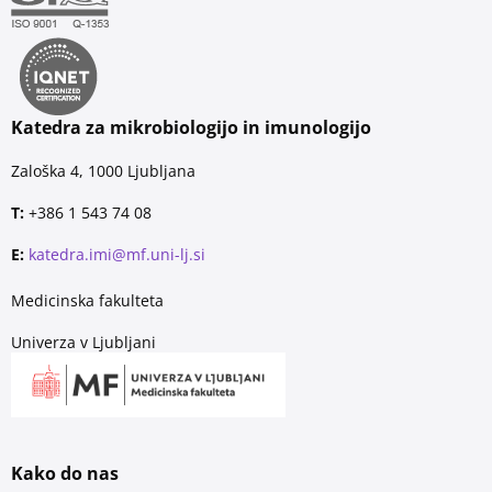
Katedra za mikrobiologijo in imunologijo
Zaloška 4, 1000 Ljubljana
T:
+386 1 543 74 08
E:
katedra.imi@mf.uni-lj.si
Medicinska fakulteta
Univerza v Ljubljani
Kako do nas