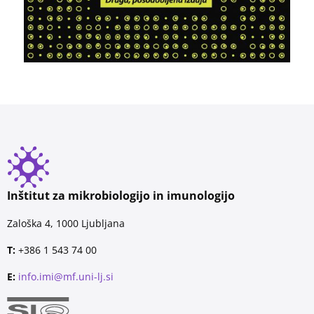
Inštitut za mikrobiologijo in imunologijo
Zaloška 4, 1000 Ljubljana
T:
+386 1 543 74 00
E:
info.imi@mf.uni-lj.si