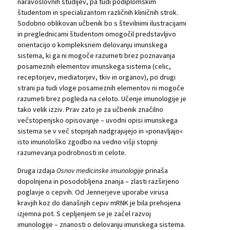
naravoslovnih študijev, pa tudi podiplomskim
študentom in specializantom različnih kliničnih strok.
Sodobno oblikovan učbenik bo s številnimi ilustracijami
in preglednicami študentom omogočil predstavljivo
orientacijo o kompleksnem delovanju imunskega
sistema, ki ga ni mogoče razumeti brez poznavanja
posameznih elementov imunskega sistema (celic,
receptorjev, mediatorjev, tkiv in organov), po drugi
strani pa tudi vloge posameznih elementov ni mogoče
razumeti brez pogleda na celoto. Učenje imunologije je
tako velik izziv. Prav zato je za učbenik značilno
večstopenjsko opisovanje – uvodni opisi imunskega
sistema se v več stopnjah nadgrajujejo in »ponavljajo«
isto imunološko zgodbo na vedno višji stopnji
razumevanja podrobnosti in celote.
Druga izdaja
Osnov medicinske imunologije
prinaša
dopolnjena in posodobljena znanja – zlasti razširjeno
poglavje o cepvih. Od Jennerjeve uporabe virusa
kravjih koz do današnjih cepiv mRNK je bila prehojena
izjemna pot. S cepljenjem se je začel razvoj
imunologije – znanosti o delovanju imunskega sistema.