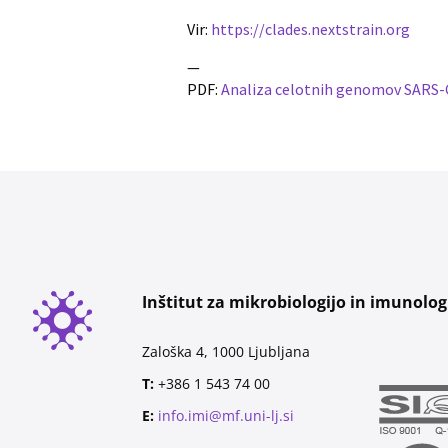
Vir:
https://clades.nextstrain.org
—
PDF:
Analiza celotnih genomov SARS-C
Inštitut za mikrobiologijo in imunolog
Zaloška 4, 1000 Ljubljana
T:
+386 1 543 74 00
E:
info.imi@mf.uni-lj.si