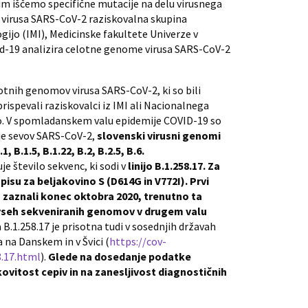
im iščemo specifične mutacije na delu virusnega
S virusa SARS-CoV-2 raziskovalna skupina
gijo (IMI), Medicinske fakultete Univerze v
id-19 analizira celotne genome virusa SARS-CoV-2
lotnih genomov virusa SARS-CoV-2, ki so bili
prispevali raziskovalci iz IMI ali Nacionalnega
ano. V spomladanskem valu epidemije COVID-19 so
je sevov SARS-CoV-2,
slovenski virusni genomi
1, B.1.5, B.1.22, B.2, B.2.5, B.6.
je število sekvenc, ki sodi v
linijo B.1.258.17. Za
apisu za beljakovino S (D614G in V772I). Prvi
mo zaznali konec oktobra 2020, trenutno ta
% vseh sekveniranih genomov v drugem valu
 B.1.258.17 je prisotna tudi v sosednjih državah
a na Danskem in v Švici (
https://cov-
8.17.html
).
Glede na dosedanje podatke
nkovitost cepiv in na zanesljivost diagnostičnih