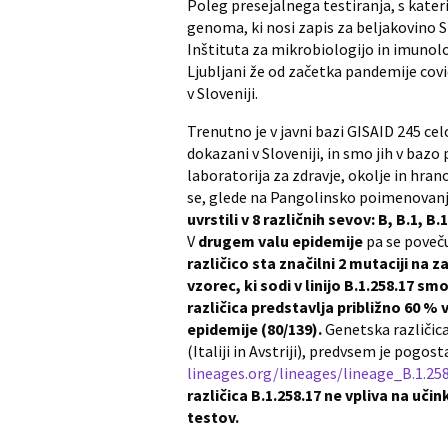
Poleg presejalnega testiranja, s kater
genoma, ki nosi zapis za beljakovino 
Inštituta za mikrobiologijo in imunolo
Ljubljani že od začetka pandemije cov
v Sloveniji.
Trenutno je v javni bazi GISAID 245 ce
dokazani v Sloveniji, in smo jih v bazo 
laboratorija za zdravje, okolje in hr
se, glede na Pangolinsko poimenovan
uvrstili v 8 različnih sevov: B, B.1, B.1.
V
drugem valu epidemije
pa se poveču
različico sta značilni 2 mutaciji na z
vzorec, ki sodi v linijo B.1.258.17 s
različica predstavlja približno 60 
epidemije (80/139).
Genetska različica
(Italiji in Avstriji), predvsem je pogost
lineages.org/lineages/lineage_B.1.25
različica B.1.258.17 ne vpliva na uči
testov.