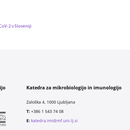
oV-2 v Sloveniji
ijo
Katedra za mikrobiologijo in imunologijo
Zaloška 4, 1000 Ljubljana
T:
+386 1 543 74 08
E:
katedra.imi@mf.uni-lj.si