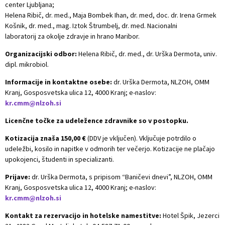
center Ljubljana;
Helena Ribič, dr. med., Maja Bombek Ihan, dr. med, doc. dr. Irena Grmek
Košnik, dr. med., mag. Iztok Štrumbelj, dr. med. Nacionalni
laboratorij za okolje zdravje in hrano Maribor.
Organizacijski odbor:
Helena Ribič, dr. med., dr. Urška Dermota, univ.
dipl. mikrobiol.
Informacije in kontaktne osebe:
dr. Urška Dermota, NLZOH, OMM
Kranj, Gosposvetska ulica 12, 4000 Kranj; e-naslov:
kr.cmm@nlzoh.si
Licenčne točke za udeležence zdravnike so v postopku.
Kotizacija znaša 150,00 €
(DDV je vključen). Vključuje potrdilo o
udeležbi, kosilo in napitke v odmorih ter večerjo. Kotizacije ne plačajo
upokojenci, študenti in specializanti.
Prijave:
dr. Urška Dermota, s pripisom “Baničevi dnevi”, NLZOH, OMM
Kranj, Gosposvetska ulica 12, 4000 Kranj; e-naslov:
kr.cmm@nlzoh.si
Kontakt za rezervacijo in hotelske namestitve:
Hotel Špik, Jezerci