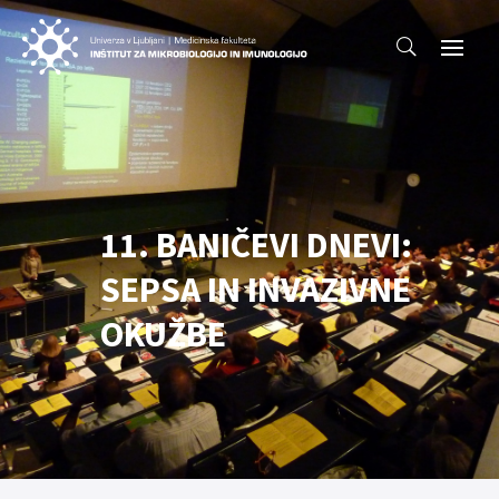
11. BANIČEVI DNEVI:
SEPSA IN INVAZIVNE
OKUŽBE