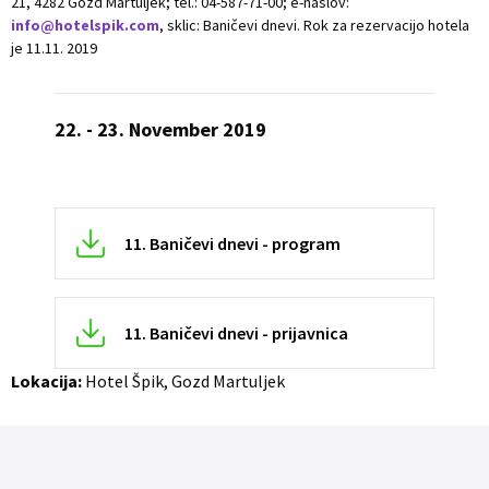
21, 4282 Gozd Martuljek; tel.: 04-587-71-00; e-naslov:
info@hotelspik.com
, sklic: Baničevi dnevi. Rok za rezervacijo hotela
je 11.11. 2019
22. - 23.
November
2019
11. Baničevi dnevi - program
11. Baničevi dnevi - prijavnica
Lokacija:
Hotel Špik, Gozd Martuljek