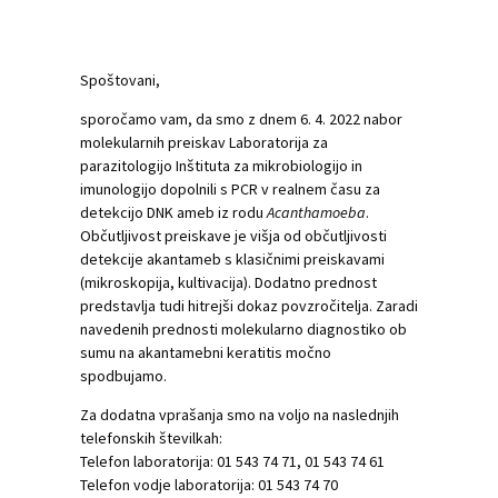
Spoštovani,
sporočamo vam, da smo z dnem 6. 4. 2022 nabor
molekularnih preiskav Laboratorija za
parazitologijo Inštituta za mikrobiologijo in
imunologijo dopolnili s PCR v realnem času za
detekcijo DNK ameb iz rodu
Acanthamoeba
.
Občutljivost preiskave je višja od občutljivosti
detekcije akantameb s klasičnimi preiskavami
(mikroskopija, kultivacija). Dodatno prednost
predstavlja tudi hitrejši dokaz povzročitelja. Zaradi
navedenih prednosti molekularno diagnostiko ob
sumu na akantamebni keratitis močno
spodbujamo.
Za dodatna vprašanja smo na voljo na naslednjih
telefonskih številkah:
Telefon laboratorija: 01 543 74 71, 01 543 74 61
Telefon vodje laboratorija: 01 543 74 70