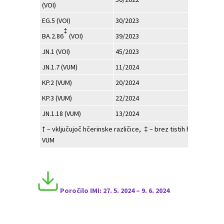
(VOI)
EG.5 (VOI)
30/2023
522
‡
BA.2.86
(VOI)
39/2023
119
JN.1 (VOI)
45/2023
225
JN.1.7 (VUM)
11/2024
1
KP.2 (VUM)
20/2024
8
KP.3 (VUM)
22/2024
1
JN.1.18 (VUM)
13/2024
1
† – vključujoč hčerinske različice, ‡ – brez tistih hčerinskih r
VUM
Poročilo I
MI:
27.
5. 2024 – 9
. 6
. 2024