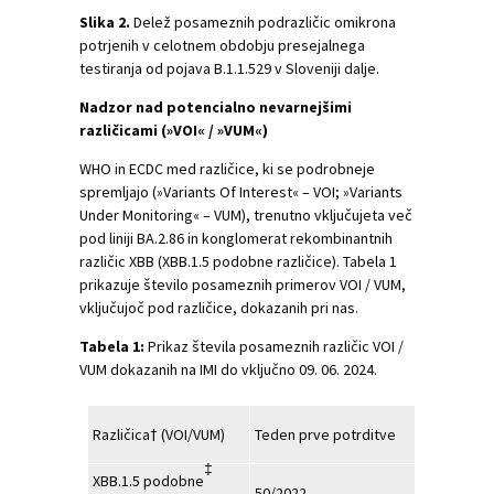
Slika 2.
Delež posameznih podrazličic omikrona
potrjenih v celotnem obdobju presejalnega
testiranja od pojava B.1.1.529 v Sloveniji dalje.
Nadzor nad potencialno nevarnejšimi
različicami (»VOI« / »VUM«)
WHO in ECDC med različice, ki se podrobneje
spremljajo (»Variants Of Interest« – VOI; »Variants
Under Monitoring« – VUM), trenutno vključujeta več
pod liniji BA.2.86 in konglomerat rekombinantnih
različic XBB (XBB.1.5 podobne različice). Tabela 1
prikazuje število posameznih primerov VOI / VUM,
vključujoč pod različice, dokazanih pri nas.
Tabela 1:
Prikaz števila posameznih različic VOI /
VUM dokazanih na IMI do vključno 09. 06. 2024.
Kumulativn
Različica† (VOI/VUM)
Teden prve potrditve
primerov
‡
XBB.1.5 podobne
50/2022
1418