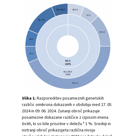
Slika 1.
Razporeditev posameznih genetskih
različic omikrona dokazanih v obdobju med 27. 05.
2024 in 09. 06. 2024. Zunanji obroč prikazuje
posamezne dokazane različice z izpisom imena
tistih, ki so bile prisotne v deležu ³ 1 %. Srednji in
notranji obroč prikazujeta različna nivoja