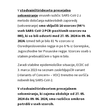
V
stodvainštirideseto presejalno
sekveniranje
virusnih različic SARS-CoV-2 z
metodo določanja nukleotidnih zaporedij
(sekveniranje)
smo vključili 16 vzorcev (94 %
vseh SARS-CoV-2 PCR-pozitivnih vzorcev na
IMI), ki so bili odvzeti med 27. 05. 2024 in 09. 06.
2024.
Izmed teh je bilo 81 % vzorcev iz
Osrednjeslovenske regije in po 6 % iz Gorenjske,
Jugovzhodne ter Posavske regije. Vzorcev oseb s
stalnim prebivališčem v tujini ni bilo.
Zaradi stabilne epidemiološke situacije, ECDC od
3. marca 2023 na seznam zaskrbljujočih variant
(»Variants of Concern« – VOC) trenutno ne uvršča
nobenih linij SARS-CoV-2.
V stodvainštiridesetem presejalnem
sekveniranju, ki zajema obdobje od 27. 05.
2024 do 09. 06. 2024, smo različico omikron
potrdili v vseh vzorcih.