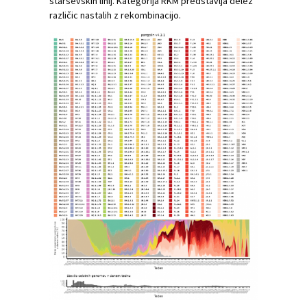
starševskih linij. Kategorija RKM predstavlja delež
različic nastalih z rekombinacijo.