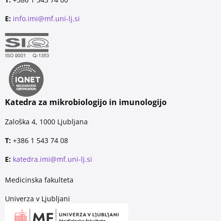
E:
info.imi@mf.uni-lj.si
Katedra za mikrobiologijo in imunologijo
Zaloška 4, 1000 Ljubljana
T:
+386 1 543 74 08
E:
katedra.imi@mf.uni-lj.si
Medicinska fakulteta
Univerza v Ljubljani