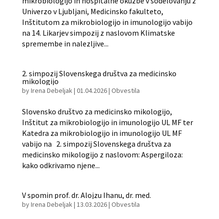
mikrobiologijo in hospitalne okužbe v sodelovanju z
Univerzo v Ljubljani, Medicinsko fakulteto,
Inštitutom za mikrobiologijo in imunologijo vabijo
na 14. Likarjev simpozij z naslovom Klimatske
spremembe in nalezljive...
2. simpozij Slovenskega društva za medicinsko
mikologijo
by
Irena Debeljak
|
01.04.2026
|
Obvestila
Slovensko društvo za medicinsko mikologijo,
Inštitut za mikrobiologijo in imunologijo UL MF ter
Katedra za mikrobiologijo in imunologijo UL MF
vabijo na 2. simpozij Slovenskega društva za
medicinsko mikologijo z naslovom: Aspergiloza:
kako odkrivamo njene...
V spomin prof. dr. Alojzu Ihanu, dr. med.
by
Irena Debeljak
|
13.03.2026
|
Obvestila