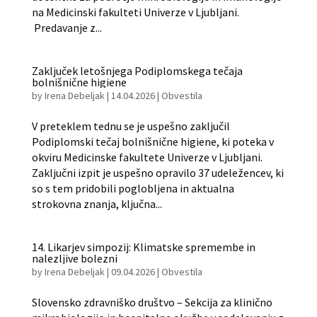
na Medicinski fakulteti Univerze v Ljubljani.
Predavanje z...
Zaključek letošnjega Podiplomskega tečaja
bolnišnične higiene
by
Irena Debeljak
|
14.04.2026
|
Obvestila
V preteklem tednu se je uspešno zaključil
Podiplomski tečaj bolnišnične higiene, ki poteka v
okviru Medicinske fakultete Univerze v Ljubljani.
Zaključni izpit je uspešno opravilo 37 udeležencev, ki
so s tem pridobili poglobljena in aktualna
strokovna znanja, ključna...
14. Likarjev simpozij: Klimatske spremembe in
nalezljive bolezni
by
Irena Debeljak
|
09.04.2026
|
Obvestila
Slovensko zdravniško društvo – Sekcija za klinično