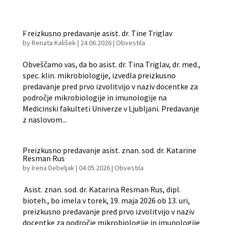
Preizkusno predavanje asist. dr. Tine Triglav
by
Renata Kališek
|
24.06.2026
|
Obvestila
Obveščamo vas, da bo asist. dr. Tina Triglav, dr. med.,
spec. klin. mikrobiologije, izvedla preizkusno
predavanje pred prvo izvolitvijo v naziv docentke za
področje mikrobiologije in imunologije na
Medicinski fakulteti Univerze v Ljubljani. Predavanje
z naslovom...
Preizkusno predavanje asist. znan. sod. dr. Katarine
Resman Rus
by
Irena Debeljak
|
04.05.2026
|
Obvestila
Asist. znan. sod. dr. Katarina Resman Rus, dipl.
bioteh., bo imela v torek, 19. maja 2026 ob 13. uri,
preizkusno predavanje pred prvo izvolitvijo v naziv
docentke za področje mikrobiologije in imunologije