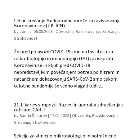
Letno srečanje Mednarodne mreže za raziskovanje
Koronavirusov (UK-ICN)
by
admin
|
06.09.2023
|
Obvestila
,
Raziskovanje
,
Srečanja
,
Strokovnost
Že pred pojavom COVID-19 smo na Inštitutu za
mikrobiologijo in imunologijo (IMI) raziskovali
Koronaviruse in kljub pred COVID-19
nepredstavljivim povečanjem potreb po hitrem in
natančnem dokazovanju SARS-CoV-2 smo tekom
celotne pandemije še vedno vlagali tudi v...
11. Likarjev simpozij: Razvoj in uporaba zdravljenja s
celicami CAR-T
by
Sanda Šukarov
|
17.05.2023
|
Obvestila
,
Raziskovanje
,
Srečanja
,
Strokovnost
Sekcija za klinično mikrobiologijo in bolnišnične