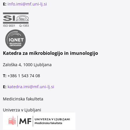
E:
info.imi@mf.uni-lj.si
Katedra za mikrobiologijo in imunologijo
Zaloška 4, 1000 Ljubljana
T:
+386 1 543 74 08
E:
katedra.imi@mf.uni-lj.si
Medicinska fakulteta
Univerza v Ljubljani