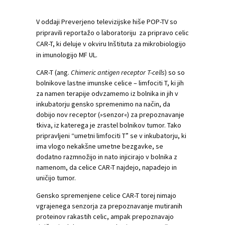
V oddaji Preverjeno televizijske hiše POP-TV so
pripravili reportažo o laboratoriju za pripravo celic
CAR-T, ki deluje v okviru Inštituta za mikrobiologijo
in imunologijo MF UL.
CAR-T (ang.
Chimeric antigen receptor T-cells
) so so
bolnikove lastne imunske celice – limfociti T, ki jih
za namen terapije odvzamemo iz bolnika in jih v
inkubatorju gensko spremenimo na način, da
dobijo nov receptor (»senzor«) za prepoznavanje
tkiva, iz katerega je zrastel bolnikov tumor. Tako
pripravljeni “umetni limfociti T” se v inkubatorju, ki
ima vlogo nekakšne umetne bezgavke, se
dodatno razmnožijo in nato injicirajo v bolnika z
namenom, da celice CAR-T najdejo, napadejo in
uničijo tumor.
Gensko spremenjene celice CAR-T torej nimajo
vgrajenega senzorja za prepoznavanje mutiranih
proteinov rakastih celic, ampak prepoznavajo