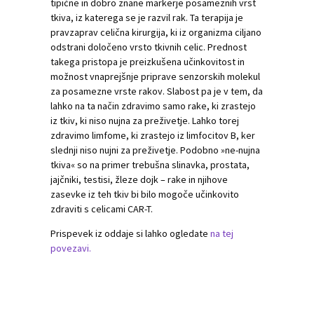
tipične in dobro znane markerje posameznih vrst
tkiva, iz katerega se je razvil rak. Ta terapija je
pravzaprav celična kirurgija, ki iz organizma ciljano
odstrani določeno vrsto tkivnih celic. Prednost
takega pristopa je preizkušena učinkovitost in
možnost vnaprejšnje priprave senzorskih molekul
za posamezne vrste rakov. Slabost pa je v tem, da
lahko na ta način zdravimo samo rake, ki zrastejo
iz tkiv, ki niso nujna za preživetje. Lahko torej
zdravimo limfome, ki zrastejo iz limfocitov B, ker
slednji niso nujni za preživetje. Podobno »ne-nujna
tkiva« so na primer trebušna slinavka, prostata,
jajčniki, testisi, žleze dojk – rake in njihove
zasevke iz teh tkiv bi bilo mogoče učinkovito
zdraviti s celicami CAR-T.
Prispevek iz oddaje si lahko ogledate
na tej
povezavi.