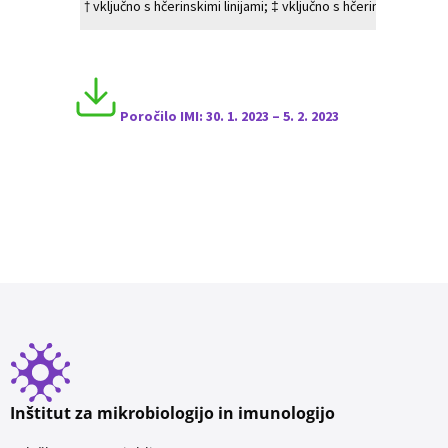
† vključno s hčerinskimi linijami; ‡ vključno s hčerinskimi linija
Poročilo I
MI:
30
. 1. 2023 – 5. 2. 2023
Inštitut za mikrobiologijo in imunologijo