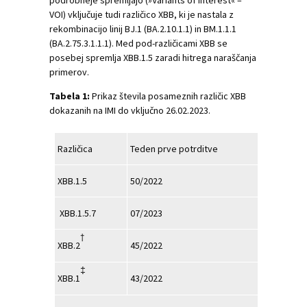
VOI) vključuje tudi različico XBB, ki je nastala z
rekombinacijo linij BJ.1 (BA.2.10.1.1) in BM.1.1.1
(BA.2.75.3.1.1.1). Med pod-različicami XBB se
posebej spremlja XBB.1.5 zaradi hitrega naraščanja
primerov.
Tabela 1:
Prikaz števila posameznih različic XBB
dokazanih na IMI do vključno 26.02.2023.
Različica
Teden prve potrditve
Kumula
XBB.1.5
50/2022
74
XBB.1.5.7
07/2023
2
†
XBB.2
45/2022
4
‡
XBB.1
43/2022
55