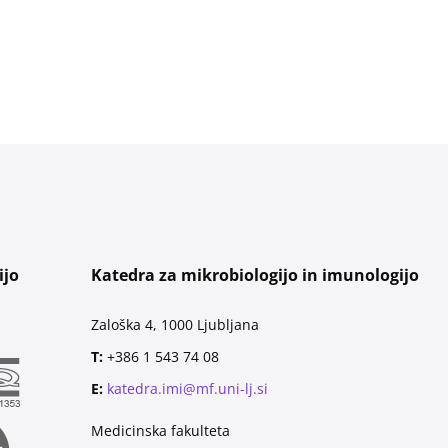
ijo
Katedra za mikrobiologijo in imunologijo
Zaloška 4, 1000 Ljubljana
T:
+386 1 543 74 08
E:
katedra.imi@mf.uni-lj.si
Medicinska fakulteta