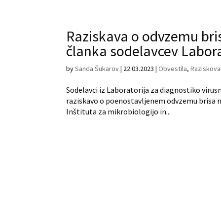
Raziskava o odvzemu bri
članka sodelavcev Labora
by
Sanda Šukarov
|
22.03.2023
|
Obvestila
,
Raziskova
Sodelavci iz Laboratorija za diagnostiko virusni
raziskavo o poenostavljenem odvzemu brisa no
Inštituta za mikrobiologijo in...