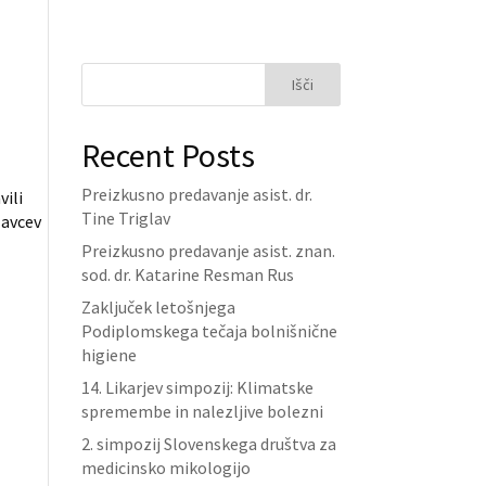
Išči
Recent Posts
Preizkusno predavanje asist. dr.
vili
Tine Triglav
lavcev
Preizkusno predavanje asist. znan.
sod. dr. Katarine Resman Rus
Zaključek letošnjega
Podiplomskega tečaja bolnišnične
higiene
14. Likarjev simpozij: Klimatske
spremembe in nalezljive bolezni
2. simpozij Slovenskega društva za
medicinsko mikologijo