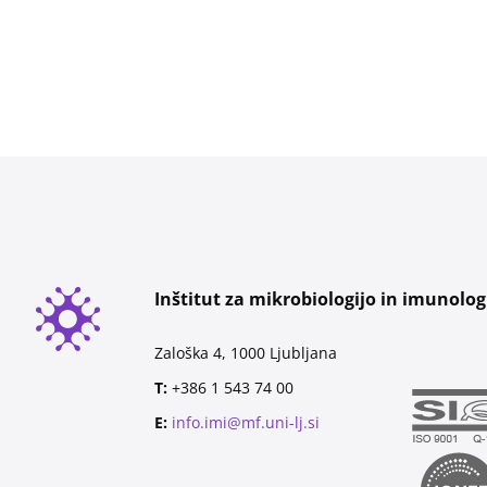
Inštitut za mikrobiologijo in imunolog
Zaloška 4, 1000 Ljubljana
T:
+386 1 543 74 00
E:
info.imi@mf.uni-lj.si