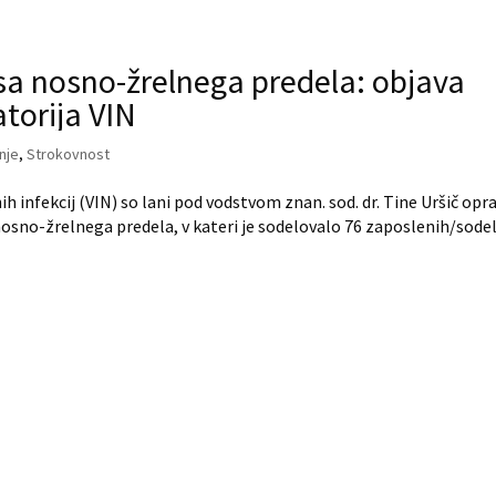
sa nosno-žrelnega predela: objava
torija VIN
nje
,
Strokovnost
h infekcij (VIN) so lani pod vodstvom znan. sod. dr. Tine Uršič opra
sno-žrelnega predela, v kateri je sodelovalo 76 zaposlenih/sode